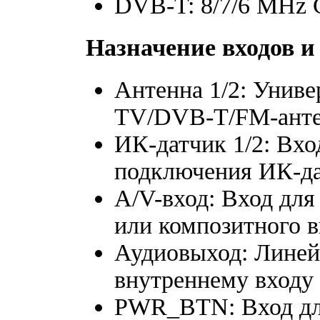
DVB-T: 8/7/6 MHz
Назначение входов и
Антенна 1/2: Унив
TV/DVB-T/FM-ант
ИК-датчик 1/2: Вхо
подключения ИК-д
A/V-вход: Вход для
или композитного в
Аудиовыход: Линей
внутреннему входу 
PWR_BTN: Вход дл