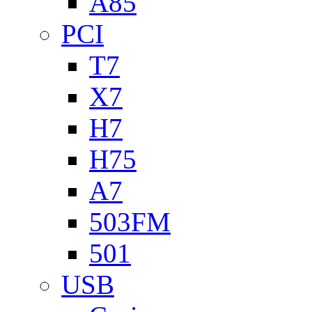
A85
PCI
T7
X7
H7
H75
A7
503FM
501
USB