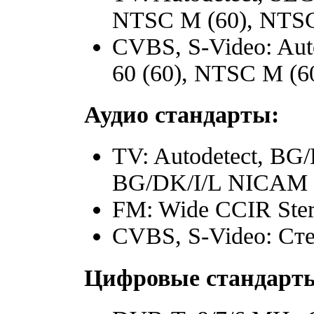
NTSC M (60), NTSC
CVBS, S-Video: Aut
60 (60), NTSC M (6
Аудио стандарты:
TV: Autodetect, BG
BG/DK/I/L NICAM 7
FM: Wide CCIR Ste
CVBS, S-Video: Ст
Цифровые стандарт