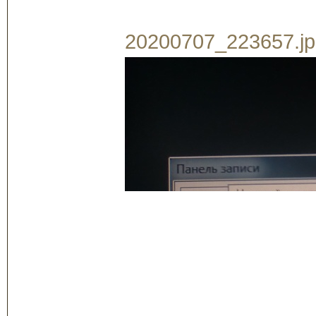
20200707_223657.jpg