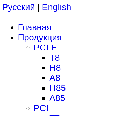
Русский
|
English
Главная
Продукция
PCI-E
T8
H8
A8
H85
A85
PCI