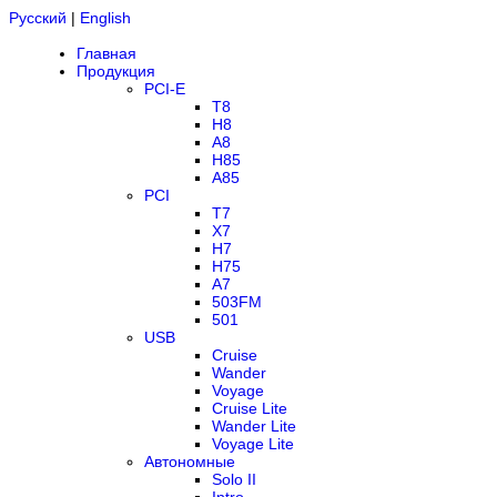
Русский
|
English
Главная
Продукция
PCI-E
T8
H8
A8
H85
A85
PCI
T7
X7
H7
H75
A7
503FM
501
USB
Cruise
Wander
Voyage
Cruise Lite
Wander Lite
Voyage Lite
Автономные
Solo II