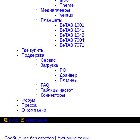
Intro
Theme
Медиаплееры
Ventus
Планшеты
BeTAB 1001
BeTAB 1041
BeTAB 1042
BeTAB 7004
BeTAB 7071
Где купить
Поддержка
Сервис
Загрузка
ПО
Драйвер
Плагины
FAQ
Таблицы частот
Коннекторы
Форум
Пресса
О компании
Вход
Регистрация
Сообщения без ответов
|
Активные темы