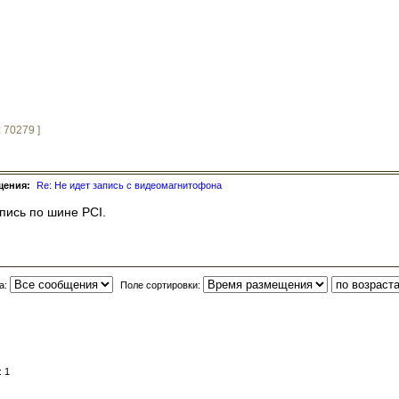
 70279 ]
щения:
Re: Не идет запись с видеомагнитофона
апись по шине PCI.
а:
Поле сортировки:
 1