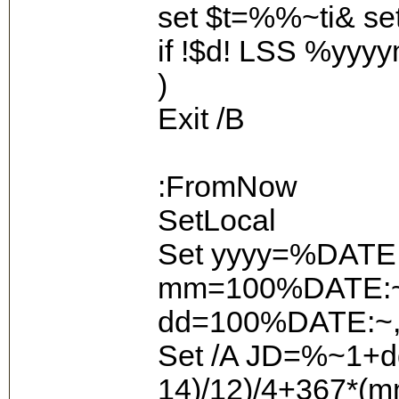
set $t=%%~ti& set 
if !$d! LSS %yy
)
Exit /B
:FromNow
SetLocal
Set yyyy=%DATE:
mm=100%DATE:~
dd=100%DATE:
Set /A JD=%~1+d
14)/12)/4+367*(m