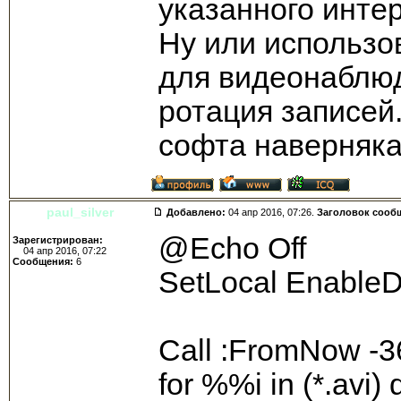
указанного инте
Ну или использо
для видеонаблюд
ротация записей
софта наверняка
paul_silver
Добавлено:
04 апр 2016, 07:26.
Заголовок сооб
@Echo Off
Зарегистрирован:
04 апр 2016, 07:22
Сообщения:
6
SetLocal Enable
Call :FromNow -3
for %%i in (*.avi) 