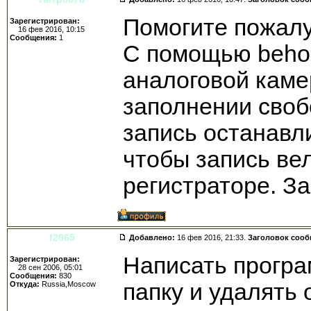
Помогите пожалу
Зарегистрирован:
16 фев 2016, 10:15
Сообщения:
1
С помощью behold
аналоговой каме
заполнении своб
запись останавли
чтобы запись вел
регистраторе. З
f2065
Добавлено:
16 фев 2016, 21:33.
Заголовок соо
Написать програ
Зарегистрирован:
28 сен 2006, 05:01
Сообщения:
830
папку и удалять
Откуда:
Russia,Moscow