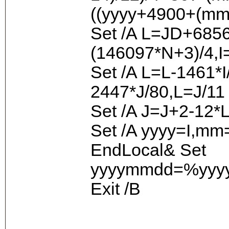
((yyyy+4900+(mm-
Set /A L=JD+685
(146097*N+3)/4,I
Set /A L=L-1461*
2447*J/80,L=J/11
Set /A J=J+2-12*
Set /A yyyy=I,m
EndLocal& Set
yyyymmdd=%yyy
Exit /B