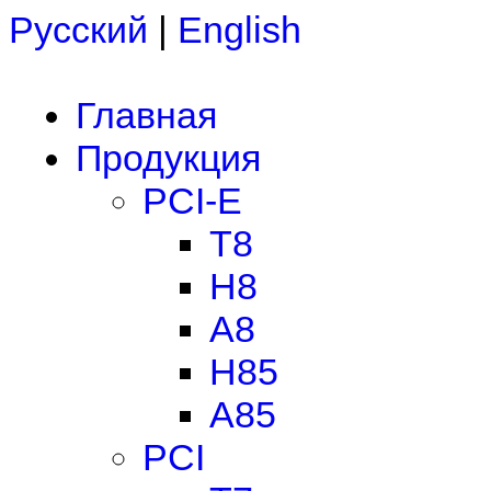
Русский
|
English
Главная
Продукция
PCI-E
T8
H8
A8
H85
A85
PCI