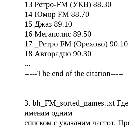
13 Ретро-FM (УКВ) 88.30
14 Юмор FM 88.70
15 Джаз 89.10
16 Мегаполис 89.50
17 _Ретро FM (Орехово) 90.10
18 Авторадио 90.30
...
-----The end of the citation-----
3. bh_FM_sorted_names.txt Где
именам одним
списком с указаним частот. Пре