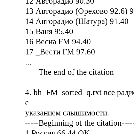
12 Авторадио 90.30
13 Авторадио (Орехово 92.6) 9
14 Авторадио (Шатура) 91.40
15 Ваня 95.40
16 Весна FM 94.40
17 _Вести FM 97.60
...
-----The end of the citation-----
4. bh_FM_sorted_q.txt все рад
с
указанием слышимости.
-----Beginning of the citation----
1 Россия 66.44 OK