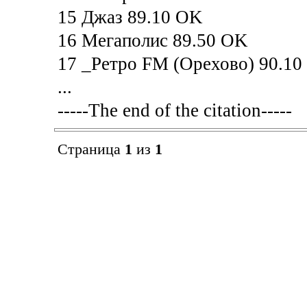
15 Джаз 89.10 OK
16 Мегаполис 89.50 OK
17 _Ретро FM (Орехово) 90.1
...
-----The end of the citation-----
Страница
1
из
1