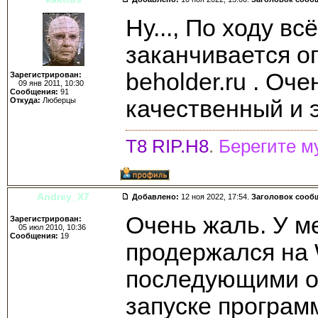
Ну..., По ходу вс
заканчивается о
beholder.ru . Оч
Зарегистрирован:
09 янв 2011, 10:30
Сообщения:
91
Откуда:
Люберцы
качественный и 
Т8 RIP.H8
.
Берегите м
Andrey_X7
Добавлено:
12 ноя 2022, 17:54.
Заголовок сооб
Очень жаль. У ме
Зарегистрирован:
05 июл 2010, 10:36
Сообщения:
19
продержался на 
последующими о
запуске програм