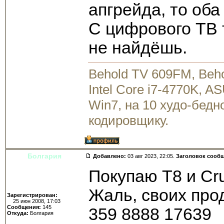
апгрейда, то оба
С цифрового ТВ т
не найдёшь.
Behold TV 609FM, Beh
Intel Core i7-4770K, 
Win7, на 10 худо-бедн
кодировщику.
Болгария
Добавлено:
03 авг 2023, 22:05.
Заголовок сооб
Покупаю Т8 и Cru
Жаль, своих про
Зарегистрирован:
25 июн 2008, 17:03
Сообщения:
145
359 8888 17639
Откуда:
Болгария