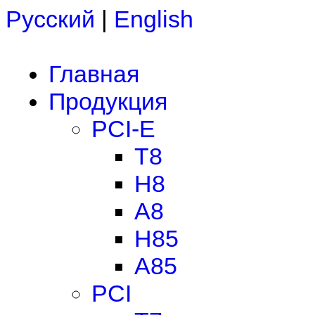
Русский
|
English
Главная
Продукция
PCI-E
T8
H8
A8
H85
A85
PCI