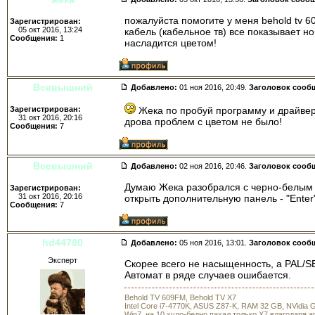
пожалуйста помогите у меня behold tv 6
Зарегистрирован:
05 окт 2016, 13:24
кабель (кабельное тв) все показывает н
Сообщения:
1
насладится цветом!
Всевышний
Добавлено:
01 ноя 2016, 20:49.
Заголовок сооб
Зарегистрирован:
Жека по пробуй программу и драйвера
31 окт 2016, 20:16
дрова проблем с цветом не было!
Сообщения:
7
Всевышний
Добавлено:
02 ноя 2016, 20:46.
Заголовок сооб
Думаю Жека разобрался с черно-белым 
Зарегистрирован:
31 окт 2016, 20:16
открыть дополнительную панель - "Ente
Сообщения:
7
hd44780
Добавлено:
05 ноя 2016, 13:01.
Заголовок сооб
Эксперт
Скорее всего не насыщенность, а PAL/S
Автомат в ряде случаев ошибается.
Behold TV 609FM, Behold TV X7
Intel Core i7-4770K, ASUS Z87-K, RAM 32 GB, NVidia
Win7, на 10 худо-бедно пахал только X7 влагодаря 