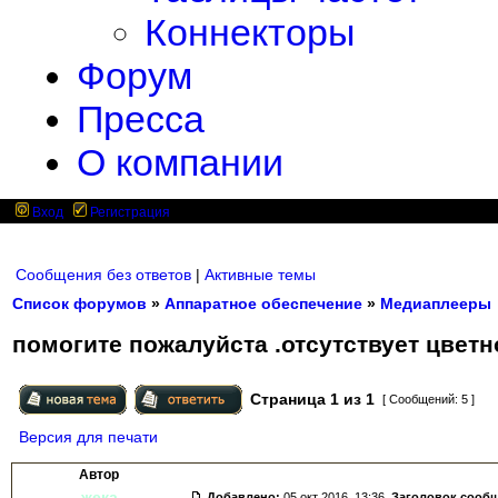
Коннекторы
Форум
Пресса
О компании
Вход
Регистрация
Сообщения без ответов
|
Активные темы
Список форумов
»
Аппаратное обеспечение
»
Медиаплееры
помогите пожалуйста .отсутствует цветн
Страница
1
из
1
[ Сообщений: 5 ]
Версия для печати
Автор
жека
Добавлено:
05 окт 2016, 13:36.
Заголовок сооб