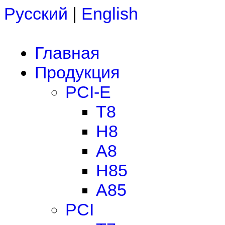
Русский
|
English
Главная
Продукция
PCI-E
T8
H8
A8
H85
A85
PCI