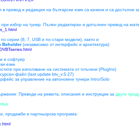
в превод и редакция на български език са качени и са достъпни за 
ри избор на тунер. Пълен редактиран и допълнен превод на матер
es_1.html
о серии (8, 7, USB и по-стари модели), както и
 Beholder
(независимо от интерфейс и архитектура):
/DVBTseries.html
ри и софтуер
ки език
тите при използване на системата от плъгини (PlugIns)
сурсен файл (last update btv_v.5.27)
рфейс за управление на автономни тунери Intro/Solo
жание: Преводи на ревюта, описания и инструкции за
други проду
ntus.
си, продажби и партньорска програма:
x.html