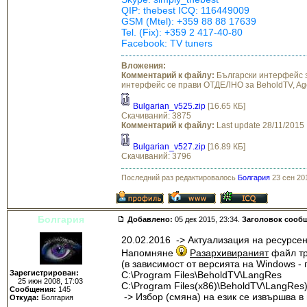
QIP: thebest ICQ: 116449009
GSM (Mtel): +359 88 88 17639
Tel. (Fix): +359 2 417-40-80
Facebook: TV tuners
Вложения:
Комментарий к файлу:
Български интерфейс за
интерфейс се прави ОТДЕЛНО за BeholdTV, Age
Bulgarian_v525.zip
[16.65 КБ]
Скачиваний: 3875
Комментарий к файлу:
Last update 28/11/2015
Bulgarian_v527.zip
[16.89 КБ]
Скачиваний: 3796
Последний раз редактировалось
Болгария
23 сен 201
Болгария
Добавлено:
05 дек 2015, 23:34.
Заголовок сооб
20.02.2016 -> Актуализация на ресурсен
Напомняне
Разархивираният
файл тр
(в зависимост от версията на Windows -
Зарегистрирован:
C:\Program Files\BeholdTV\LangRes
25 июн 2008, 17:03
C:\Program Files(х86)\BeholdTV\LangRes
Сообщения:
145
-> Избор (смяна) на език се извършва в
Откуда:
Болгария