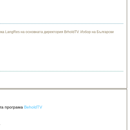
пка LangRes на основната директория BrholdTV. Избор на Български
та програма
BeholdTV
"