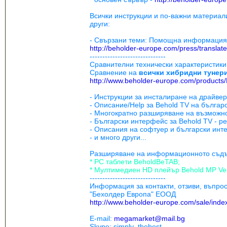
Всички инструкции и по-важни материали 
други:
- Свързани теми: Помощна информация п
http://beholder-europe.com/press/translat
------------------------------
Сравнителни технически характеристики п
Сравнение на
всички хибридни тунери
http://www.beholder-europe.com/products
- Инструкции за инсталиране на драйве
- Описание/Help за Behold TV на българс
- Многократно разширяване на възможнос
- Български интерфейс за Behold TV - ре
- Описания на софтуер и български инте
- и много други...
Разширяване на информационното съдър
* РС таблети BeholdBeTAB;
* Мултимедиен HD плейър Behold MP Ve
------------------------------
Информация за контакти, отзиви, въпро
"Бехолдер Европа" ЕООД
http://www.beholder-europe.com/sale/inde
E-mail:
megamarket@mail.bg
Skype: simply_thebest