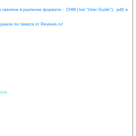
сваляне в различни формати - .CHM (тип "User Guide"), .pdf) и
иали по темата от Reviews.ru!
кти: