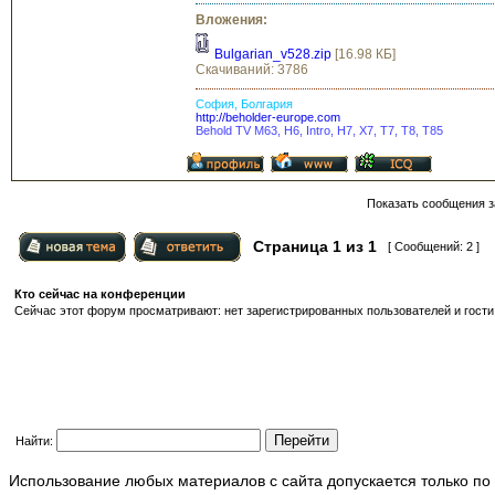
Вложения:
Bulgarian_v528.zip
[16.98 КБ]
Скачиваний: 3786
София, Болгария
http://beholder-europe.com
Behold TV M63, H6, Intro, H7, X7, T7, Т8, Т85
Показать сообщения з
Страница
1
из
1
[ Сообщений: 2 ]
Кто сейчас на конференции
Сейчас этот форум просматривают: нет зарегистрированных пользователей и гости:
Найти:
Использование любых материалов с сайта допускается только по