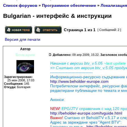
Список форумов
»
Программное обеспечение
»
Локализация
Bulgarian - интерфейс & инструкции
Страница
1
из
1
[ Сообщений: 2 ]
Версия для печати
Автор
Болгария
Добавлено:
09 апр 2009, 15:22.
Заголовок сооб
Начиная с версии btv_v.5.05
~last update
=> Считано от версия btv_v.5.05 прод
------------------------------
Информационно-ресурсно съдържание на 
Зарегистрирован:
25 июн 2008, 17:03
http://www.beholder-europe.com
Сообщения:
145
Потребителски интерфейс, ресурсни фа
Откуда:
Болгария
редактирани публикации по темата и мно
Анонси:
NEW!
EPG/JTV справочник с над 120 пр
http://beholder-europe.com/tvguide.html
Важно!
Считано от BeholdTV v.5.17 и с
Адрес за зареждане чрез "Agent BTV":
* основен сървър -
http://beholder-europ