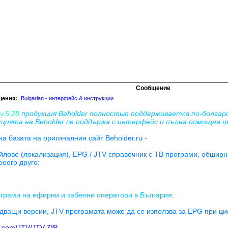
Сообщение
щения:
Bulgarian - интерфейс & инструкции
 v.5.28
продукция Beholder полностью поддерживается по-болгар
укцията на Beholder се поддържа с интерфейс и пълна помощна и
базата на оригиналния сайт Beholder.ru -
йлове (локализация), EPG / JTV справочник с ТВ програми, обши
оого друго:
ограми на ефирни и кабелни оператори в България:
ледващи версии, JTV-програмата може да се използва за EPG при 
e.com/JTV/JTV.ZIP