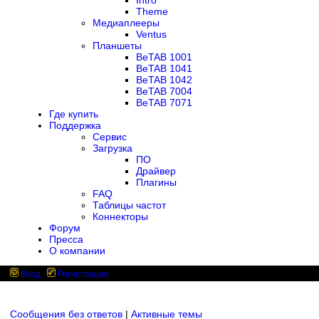
Intro
Theme
Медиаплееры
Ventus
Планшеты
BeTAB 1001
BeTAB 1041
BeTAB 1042
BeTAB 7004
BeTAB 7071
Где купить
Поддержка
Сервис
Загрузка
ПО
Драйвер
Плагины
FAQ
Таблицы частот
Коннекторы
Форум
Пресса
О компании
Вход
Регистрация
Сообщения без ответов
|
Активные темы