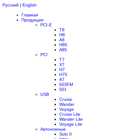
Русский
|
English
Главная
Продукция
PCI-E
T8
H8
A8
H85
A85
PCI
T7
X7
H7
H75
A7
503FM
501
USB
Cruise
Wander
Voyage
Cruise Lite
Wander Lite
Voyage Lite
Автономные
Solo II