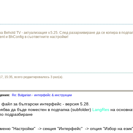
 Behold TV - актуализация v.5.25. След разархивиране да се копира в подпа
nt и BhConfig в съответните настройки!
7, 15:35, всего редактировалось 3 раз(а).
щения:
Re: Bulgarian - интерфейс & инструкции
 файл за български интерфейс - версия 5.28.
ябва да бъде поместен в подпапка (subfolder)
LangRes
на основна
 по подразбиране
)
 меню "Настройки" -> секция "Интерфейс" -> опция "Избор на език