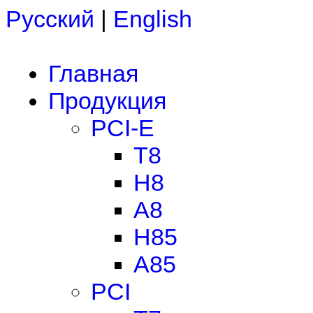
Русский
|
English
Главная
Продукция
PCI-E
T8
H8
A8
H85
A85
PCI