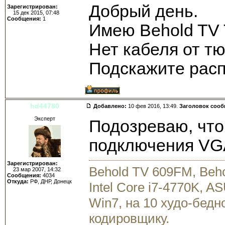
Добрый день.
Зарегистрирован:
15 дек 2015, 07:48
Сообщения:
1
Имею Behold TV
Нет кабеля от тю
Подскажите рас
hd44780
Добавлено:
10 фев 2016, 13:49.
Заголовок соо
Эксперт
Подозреваю, что
подключения VG
Зарегистрирован:
Behold TV 609FM, Beh
23 мар 2007, 14:32
Сообщения:
4034
Откуда:
РФ, ДНР, Донецк
Intel Core i7-4770K, 
Win7, на 10 худо-бедн
кодировщику.