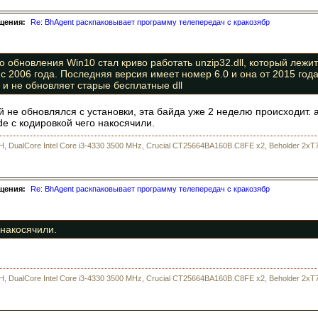
щения:
Re: BhAgent раскпаковывает программу телепередач с кракозябр
 обновления Win10 стал криво работать unzip32.dll, который лежит в
с 2006 года. Последняя версия имеет номер 6.0 и она от 2015 года.
 и не обновляет старые бесплатные dll
рый не обновлялся с установки, эта байда уже 2 неделю происходит.
de с кодировкой чего накосячили.
H, DualCore Intel Core i3-4330 3500 MHz, Crucial CT25664BA160B.C8FE x2, Beholder 2xT7
щения:
Re: BhAgent раскпаковывает программу телепередач с кракозябр
 накосячили.
H, DualCore Intel Core i3-4330 3500 MHz, Crucial CT25664BA160B.C8FE x2, Beholder 2xT7