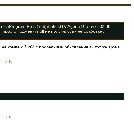
 c:\Program Files (x86)\BeholdTV\Agent\ Эта unzip32.dll
 просто подменить dll не получилось - не сработает.
 а на компе с 7 х64 с последними обновлениями тот же архив
, H8, T8
, H8, T8