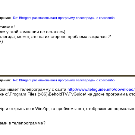
щения:
Re: BhAgent раскпаковывает программу телепередач с кракозябр
тчикам!
уже у этой компании не осталось)
елегида, может, это на их стороне проблема закралась?
й)
щения:
Re: BhAgent раскпаковывает программу телепередач с кракозябр
скачивает телепрограмму с сайта
http://www.teleguide.info/download/
е c:\Program Files (x86)\BeholdTV\TvGuide\ на диске программа ото
v.zip и открыть ее в WinZip, то проблемы нет, отображение нормал
рами в телепрограмме?