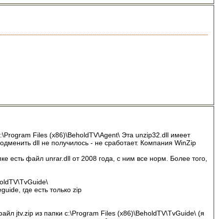
\Program Files (x86)\BeholdTV\Agent\ Эта unzip32.dll имеет
одменить dll не получилось - не сработает. Компания WinZip
ке есть файл unrar.dll от 2008 года, с ним все норм. Более того,
holdTV\TvGuide\
guide, где есть только zip
 jtv.zip из папки c:\Program Files (x86)\BeholdTV\TvGuide\ (я