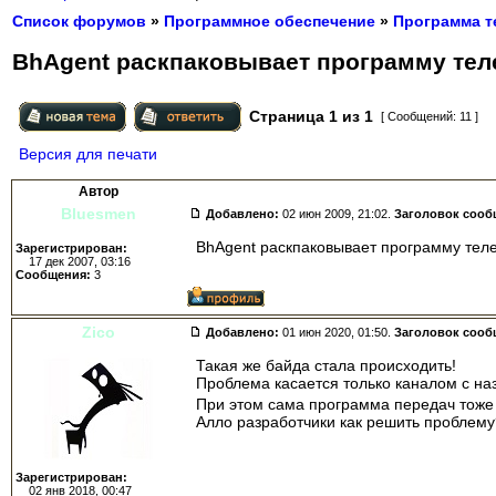
Список форумов
»
Программное обеспечение
»
Программа т
BhAgent раскпаковывает программу тел
Страница
1
из
1
[ Сообщений: 11 ]
Версия для печати
Автор
Bluesmen
Добавлено:
02 июн 2009, 21:02.
Заголовок сооб
BhAgent раскпаковывает программу теле
Зарегистрирован:
17 дек 2007, 03:16
Сообщения:
3
Zico
Добавлено:
01 июн 2020, 01:50.
Заголовок сооб
Такая же байда стала происходить!
Проблема касается только каналом с на
При этом сама программа передач тоже
Алло разработчики как решить проблему
Зарегистрирован:
02 янв 2018, 00:47