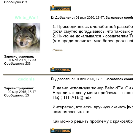
Сообщения:
3
White_Wolf
Добавлено:
01 июн 2020, 15:47.
Заголовок сооб
1. Присоединяюсь к челобитной разрабо
(хотя смутно догадываюсь, что таковых 
2. Никто не докапывался к создателям Т
(что представляется мне более реально
Cruise
Зарегистрирован:
07 май 2009, 17:33
Сообщения:
233
gedonis
Добавлено:
01 июн 2020, 17:21.
Заголовок сооб
Я давно использую тюнер BeholdTV. Он 
Зарегистрирован:
29 мар 2015, 15:47
Недели как две у меня проблема – в папк
Сообщения:
13
TБ¦-¦-TПTАTБ¦¦).ndx
Интересно, что если вручную скачать jt
поменялось что-то.
Как можно решить проблему с крякозяб