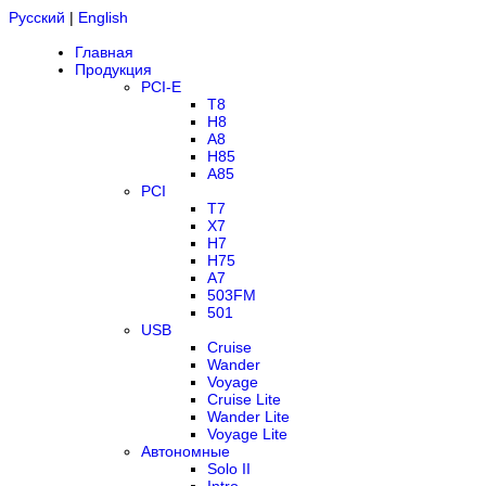
Русский
|
English
Главная
Продукция
PCI-E
T8
H8
A8
H85
A85
PCI
T7
X7
H7
H75
A7
503FM
501
USB
Cruise
Wander
Voyage
Cruise Lite
Wander Lite
Voyage Lite
Автономные
Solo II