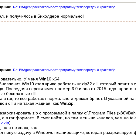
щения:
Re: BhAgent раскпаковывает программу телепередач с кракозябр
лал, и получилось в Бихолдере нормально!
щения:
Re: BhAgent раскпаковывает программу телепередач с кракозябр
новательно. У меня Win10 x64
новления Win10 стал криво работать unzip32.dll, который лежит в c:
да. Последняя версия имеет номер 6.0 и она от 2015 года. просто п
ые бесплатные dll
 в rar, то все работает нормально и крякозябр нет. В указанной пап
и dll и не такая жадная, как WinZip.
зархивировать zip с программой в папку c:\Program Files (x86)\Be
, а в rar формате. Я смог найти, но там меньше каналов, чем на tele
v.zip
)
 но я не знаю, как.
л новую задачу в Windows планировщике, которая разархивирует файл