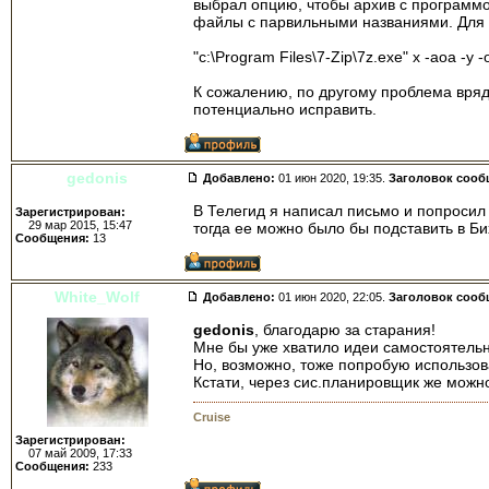
выбрал опцию, чтобы архив с программой
файлы с парвильными названиями. Для п
"c:\Program Files\7-Zip\7z.exe" x -aoa -y 
К сожалению, по другому проблема вряд л
потенциально исправить.
gedonis
Добавлено:
01 июн 2020, 19:35.
Заголовок сооб
В Телегид я написал письмо и попросил 
Зарегистрирован:
29 мар 2015, 15:47
тогда ее можно было бы подставить в Б
Сообщения:
13
White_Wolf
Добавлено:
01 июн 2020, 22:05.
Заголовок сооб
gedonis
, благодарю за старания!
Мне бы уже хватило идеи самостоятельн
Но, возможно, тоже попробую использова
Кстати, через сис.планировщик же можно
Cruise
Зарегистрирован:
07 май 2009, 17:33
Сообщения:
233