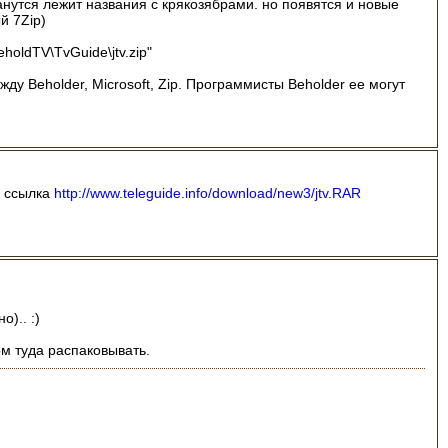
анутся лежит названия с крякозябрами. но появятся и новые
й 7Zip)
eholdTV\TvGuide\jtv.zip"
ду Beholder, Microsoft, Zip. Программисты Beholder ее могут
а ссылка
http://www.teleguide.info/download/new3/jtv.RAR
).. :)
ом туда распаковывать.