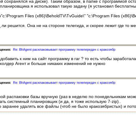
 сохранялся на диске). Таким образом, в папке с программой ост
ланировщика я использовал такую задачу (я установил бесплатны
-o"c:\Program Files (x86)\BeholdTV\TvGuide\" "c:\Program Files (x86)\B
и решится. Она не на стороне телегида, и скорее лежит где то меж
щения:
Re: BhAgent раскпаковывает программу телепередач с кракозябр
добавить к ним на сайт программу в rar ? то есть чтобы заработал
ихолдер Агент и больше никаких изменений не нужно
щения:
Re: BhAgent раскпаковывает программу телепередач с кракозябр
ой распаковки базы вручную (раз в неделю по понедельникам можно
ть системный планировщик (и да, я тоже использую 7-zip)..
 заранее удалять все файлы (чтоб не было кракозябристых) и пот