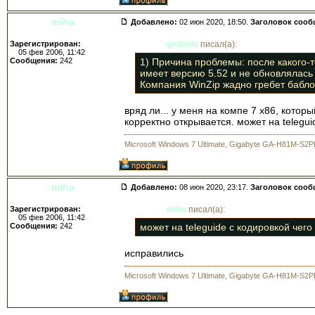
miha
Добавлено:
02 июн 2020, 18:50.
Заголовок сооб
Зарегистрирован:
gedonis
писал(а):
05 фев 2006, 11:42
Сообщения:
242
1) Причина проблемы: после какого-то
имеет версию 5.52 и не обновлялась 
Компания WinZip жадно гребет бабло
вряд ли... у меня на компе 7 х86, кото
корректно открывается. может на telegui
Microsoft Windows 7 Ultimate, Gigabyte GA-H81M-S2P
miha
Добавлено:
08 июн 2020, 23:17.
Заголовок сооб
Зарегистрирован:
miha
писал(а):
05 фев 2006, 11:42
Сообщения:
242
может на teleguide с кодировкой чего
исправились
Microsoft Windows 7 Ultimate, Gigabyte GA-H81M-S2P