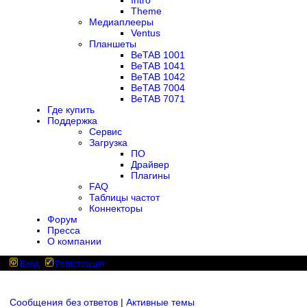
Intro
Theme
Медиаплееры
Ventus
Планшеты
BeTAB 1001
BeTAB 1041
BeTAB 1042
BeTAB 7004
BeTAB 7071
Где купить
Поддержка
Сервис
Загрузка
ПО
Драйвер
Плагины
FAQ
Таблицы частот
Коннекторы
Форум
Пресса
О компании
Вход
Регистрация
Сообщения без ответов
|
Активные темы