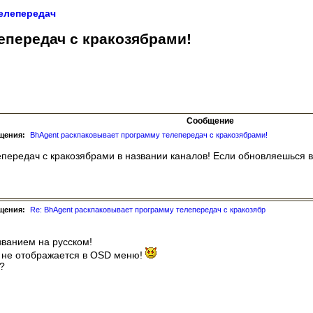
елепередач
епередач с кракозябрами!
Сообщение
щения:
BhAgent раскпаковывает программу телепередач с кракозябрами!
передач с кракозябрами в названии каналов! Если обновляешься в
щения:
Re: BhAgent раскпаковывает программу телепередач с кракозябр
званием на русском!
 не отображается в OSD меню!
?