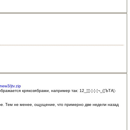
new3/jtv.zip
бражается крякозябрами, например так: 12_¦¦¦-¦-¦-¦¬_(¦ЪTА¦-
ьное. Тем не менее, ощущение, что примерно две недели назад