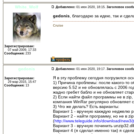
White_Wolf
Добавлено:
01 июн 2020, 18:15.
Заголовок сооб
gedonis
, благодарю за идею, так и сде
Cruise
Зарегистрирован:
07 май 2009, 17:33
Сообщения:
233
gedonis
Добавлено:
01 июн 2020, 19:17.
Заголовок сооб
Я в эту проблему сегодня погрузился ос
Зарегистрирован:
29 мар 2015, 15:47
1) Причина проблемы: после какого-то об
Сообщения:
13
версию 5.52 и не обновлялась с 2006 го
жадно гребет бабло и не обновляет стар
2) Если найти файл программы не в zip, а
компания WinRar регулярно обновляет сво
3) Что же делать? Есть варианты:
Вариант 1 - вручную какждую неджелю ра
Вариант 2 - найти программу, но не в zip
(
http://www.teleguide.info/download/new3/jt
Вариант 3 - вручную починить unzip32.dll,
Вариант 4 (я сделал именно так) я сдела