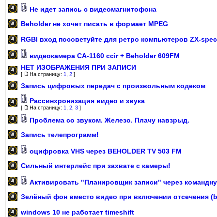
Не идет запись с видеомагнитофона
Beholder не хочет писать в формает MPEG
RGBI вход посоветуйте для ретро компьютеров ZX-spec
видеокамера CA-1160 ccir + Beholder 609FM
НЕТ ИЗОБРАЖЕНИЯ ПРИ ЗАПИСИ
[
На страницу:
1
,
2
]
Запись цифровых передач с произвольным кодеком
Рассинхронизация видео и звука
[
На страницу:
1
,
2
,
3
]
Проблема со звуком. Железо. Плачу навзрыд.
Запись телепрограмм!
оцифровка VHS через BEHOLDER TV 503 FM
Сильный интерлейс при захвате с камеры!
Активировать "Планировщик записи" через командну
Зелёный фон вместо видео при включении отсечения (
windows 10 не работает timeshift