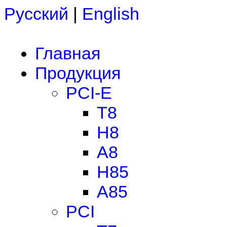
Русский
|
English
Главная
Продукция
PCI-E
T8
H8
A8
H85
A85
PCI