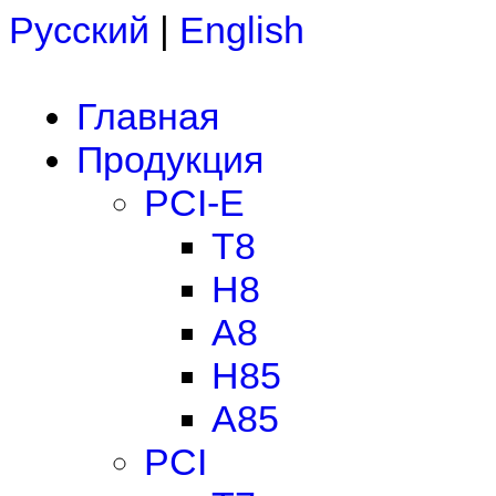
Русский
|
English
Главная
Продукция
PCI-E
T8
H8
A8
H85
A85
PCI