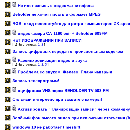
Не идет запись с видеомагнитофона
Beholder не хочет писать в формает MPEG
RGBI вход посоветуйте для ретро компьютеров ZX-spec
видеокамера CA-1160 ccir + Beholder 609FM
НЕТ ИЗОБРАЖЕНИЯ ПРИ ЗАПИСИ
[
На страницу:
1
,
2
]
Запись цифровых передач с произвольным кодеком
Рассинхронизация видео и звука
[
На страницу:
1
,
2
,
3
]
Проблема со звуком. Железо. Плачу навзрыд.
Запись телепрограмм!
оцифровка VHS через BEHOLDER TV 503 FM
Сильный интерлейс при захвате с камеры!
Активировать "Планировщик записи" через командну
Зелёный фон вместо видео при включении отсечения (
windows 10 не работает timeshift