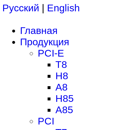
Русский
|
English
Главная
Продукция
PCI-E
T8
H8
A8
H85
A85
PCI