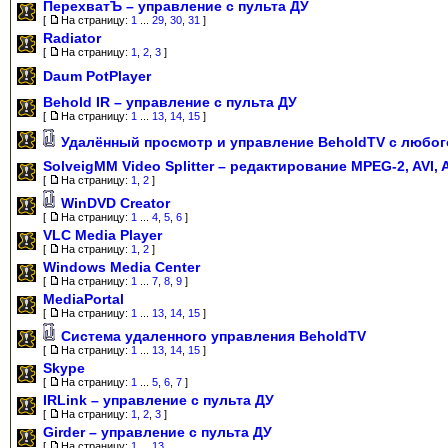
ПерехватЪ – управление с пульта ДУ
[
На страницу:
1
...
29
,
30
,
31
]
Radiator
[
На страницу:
1
,
2
,
3
]
Daum PotPlayer
Behold IR – управление с пульта ДУ
[
На страницу:
1
...
13
,
14
,
15
]
Удалённый просмотр и управление BeholdTV с любог
SolveigMM Video Splitter – редактирование MPEG-2, AVI, 
[
На страницу:
1
,
2
]
WinDVD Creator
[
На страницу:
1
...
4
,
5
,
6
]
VLC Media Player
[
На страницу:
1
,
2
]
Windows Media Center
[
На страницу:
1
...
7
,
8
,
9
]
MediaPortal
[
На страницу:
1
...
13
,
14
,
15
]
Система удаленного управления BeholdTV
[
На страницу:
1
...
13
,
14
,
15
]
Skype
[
На страницу:
1
...
5
,
6
,
7
]
IRLink – управление с пульта ДУ
[
На страницу:
1
,
2
,
3
]
Girder – управление с пульта ДУ
[
На страницу:
1
...
13