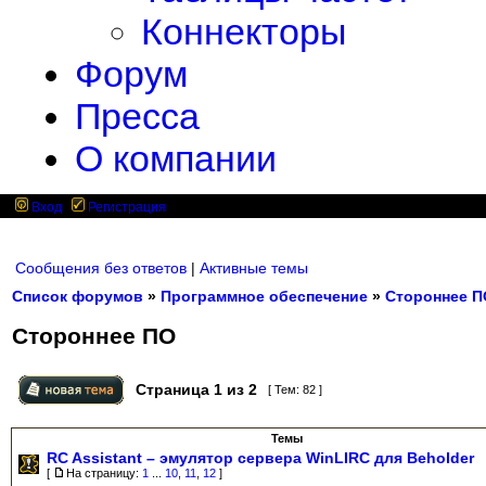
Коннекторы
Форум
Пресса
О компании
Вход
Регистрация
Сообщения без ответов
|
Активные темы
Список форумов
»
Программное обеспечение
»
Стороннее П
Стороннее ПО
Страница
1
из
2
[ Тем: 82 ]
Темы
RC Assistant – эмулятор сервера WinLIRC для Beholder
[
На страницу:
1
...
10
,
11
,
12
]