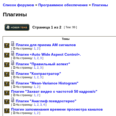
Список форумов
»
Программное обеспечение
»
Плагины
Плагины
Страница
1
из
2
[ Тем: 99 ]
Темы
Плагин для приема АМ сигналов
[
На страницу:
1
,
2
]
Плагин «Auto Wide Aspect Control».
[
На страницу:
1
,
2
,
3
]
Плагин "Правильный аспект"
[
На страницу:
1
,
2
,
3
]
Плагин "Контрастратор"
[
На страницу:
1
,
2
,
3
]
Плагин "Mean-Variance Histogram"
[
На страницу:
1
,
2
]
Плагин "Захват видео с частотой 50 кадров/с"
[
На страницу:
1
,
2
]
Плагин "Анаглиф псевдостерео"
[
На страницу:
1
,
2
,
3
,
4
]
Плагин запоминания времени просмотра каналов
[
На страницу:
1
,
2
]