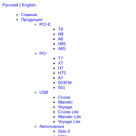
Русский
|
English
Главная
Продукция
PCI-E
T8
H8
A8
H85
A85
PCI
T7
X7
H7
H75
A7
503FM
501
USB
Cruise
Wander
Voyage
Cruise Lite
Wander Lite
Voyage Lite
Автономные
Solo II