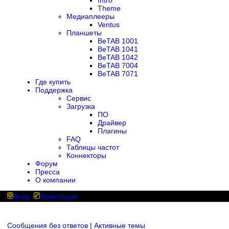
Intro
Theme
Медиаплееры
Ventus
Планшеты
BeTAB 1001
BeTAB 1041
BeTAB 1042
BeTAB 7004
BeTAB 7071
Где купить
Поддержка
Сервис
Загрузка
ПО
Драйвер
Плагины
FAQ
Таблицы частот
Коннекторы
Форум
Пресса
О компании
Вход
Регистрация
Сообщения без ответов
|
Активные темы