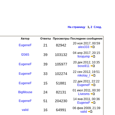
На страницу
1
,
2
След.
Автор
Ответы
Просмотры
Последнее сообщение
20 ноя 2017, 00:59
21
82942
EugeneF
alex333
04 апр 2017, 20:15
39
103132
f2065
forajump
20 дек 2012, 10:35
39
105977
EugeneF
boss911
22 сен 2012, 19:51
33
102274
EugeneF
nikolay_l
22 дек 2011, 22:22
15
51881
EugeneF
EugeneF
01 июл 2011, 00:30
24
82131
BigMouse
Livesms
14 янв 2011, 00:36
51
204230
EugeneF
EugeneF
06 фев 2009, 21:39
16
64991
valid
valid