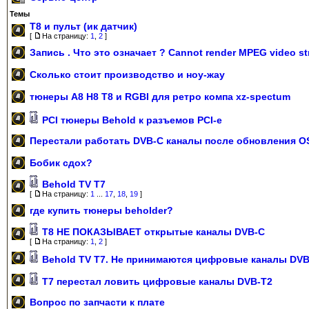
Темы
Т8 и пульт (ик датчик)
[
На страницу:
1
,
2
]
Запись . Что это означает ? Cannot render MPEG video s
Сколько стоит производство и ноу-жау
тюнеры A8 H8 T8 и RGBI для ретро компа xz-spectum
РСI тюнеры Behold к разъемов РСI-е
Перестали работать DVB-C каналы после обновления O
Бобик сдох?
Behold TV T7
[
На страницу:
1
...
17
,
18
,
19
]
где купить тюнеры beholder?
T8 НЕ ПОКАЗЫВАЕТ открытые каналы DVB-C
[
На страницу:
1
,
2
]
Behold TV T7. Не принимаются цифровые каналы DVB
Т7 перестал ловить цифровые каналы DVB-T2
Вопрос по запчасти к плате