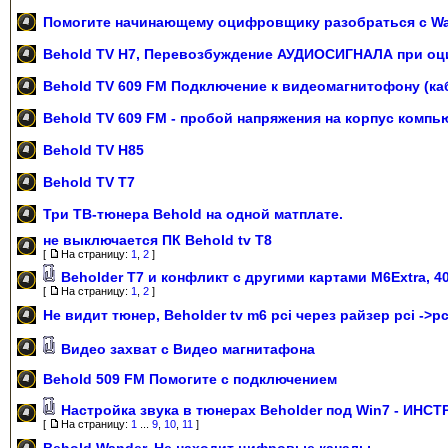
Помогите начинающему оцифровщику разобраться с W
Behold TV H7, Перевозбуждение АУДИОСИГНАЛА при о
Behold TV 609 FM Подключение к видеомагнитофону (ка
Behold TV 609 FM - пробой напряжения на корпус компь
Behold TV H85
Behold TV T7
Три ТВ-тюнера Behold на одной матплате.
не выключается ПК Behold tv T8
[
На страницу:
1
,
2
]
Beholder T7 и конфликт с другими картами M6Extra, 4
[
На страницу:
1
,
2
]
Не видит тюнер, Beholder tv m6 pci через райзер pci ->pc
Видео захват с Видео магнитафона
Behold 509 FM Помогите с подключением
Настройка звука в тюнерах Beholder под Win7 - ИНС
[
На страницу:
1
...
9
,
10
,
11
]
Behold Wander. Не находит цифровые каналы