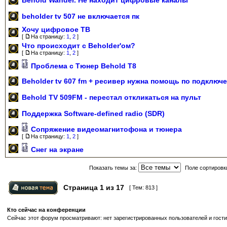
beholder tv 507 не включается пк
Хочу цифровое ТВ
[
На страницу:
1
,
2
]
Что происходит с Beholder'ом?
[
На страницу:
1
,
2
]
Проблема с Тюнер Behold Т8
Beholder tv 607 fm + ресивер нужна помощь по подключе
Behold TV 509FM - перестал откликаться на пульт
Поддержка Software-defined radio (SDR)
Сопряжение видеомагнитофона и тюнера
[
На страницу:
1
,
2
]
Снег на экране
Показать темы за:
Поле сортировк
Страница
1
из
17
[ Тем: 813 ]
Кто сейчас на конференции
Сейчас этот форум просматривают: нет зарегистрированных пользователей и гости