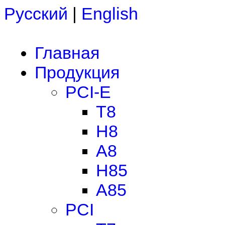
Русский
|
English
Главная
Продукция
PCI-E
T8
H8
A8
H85
A85
PCI