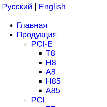
Русский
|
English
Главная
Продукция
PCI-E
T8
H8
A8
H85
A85
PCI