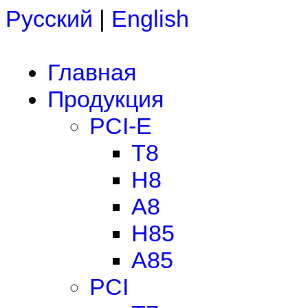
Русский
|
English
Главная
Продукция
PCI-E
T8
H8
A8
H85
A85
PCI