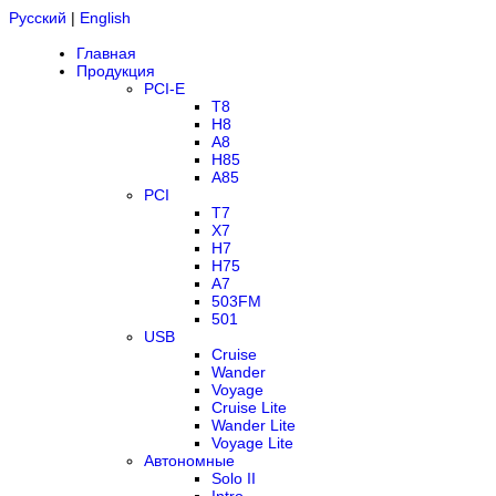
Русский
|
English
Главная
Продукция
PCI-E
T8
H8
A8
H85
A85
PCI
T7
X7
H7
H75
A7
503FM
501
USB
Cruise
Wander
Voyage
Cruise Lite
Wander Lite
Voyage Lite
Автономные
Solo II