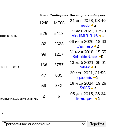
Темы
Сообщения
Последнее сообщение
24 янв 2026, 08:40
1248
14766
mesb
19 ноя 2021, 17:29
526
5412
VladiMIRfRUS
ии в сеть.
08 июн 2026, 19:33
82
2628
Carmero
31 июл 2018, 15:55
99
1217
BeholderUssr
13 май 2021, 08:01
136
2757
mirek
 и FreeBSD.
20 сен 2021, 21:56
47
839
gedonis
18 мар 2024, 19:26
59
342
f2065
05 дек 2015, 23:34
2
6
Болгария
новке на другие языки.
: 2
и: