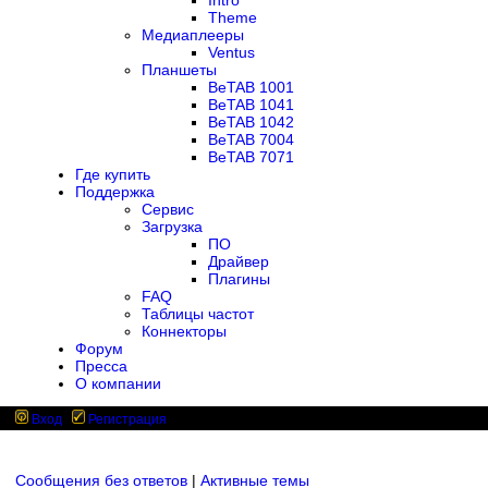
Intro
Theme
Медиаплееры
Ventus
Планшеты
BeTAB 1001
BeTAB 1041
BeTAB 1042
BeTAB 7004
BeTAB 7071
Где купить
Поддержка
Сервис
Загрузка
ПО
Драйвер
Плагины
FAQ
Таблицы частот
Коннекторы
Форум
Пресса
О компании
Вход
Регистрация
Сообщения без ответов
|
Активные темы