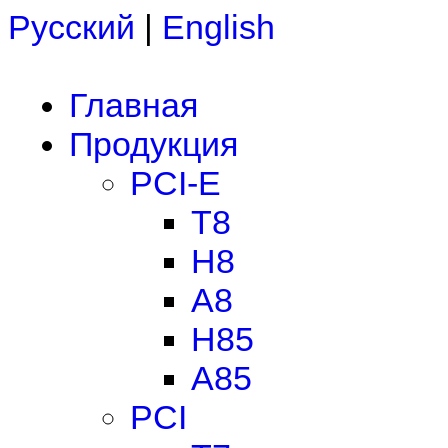
Русский
|
English
Главная
Продукция
PCI-E
T8
H8
A8
H85
A85
PCI