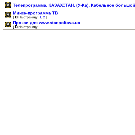
Телепрограмма. КАЗАХСТАН. (У-Ка). Кабельное большой 
Минск-программа ТВ
[
На страницу:
1
,
2
]
Прокси для www.star.poltava.ua
[
На страницу: