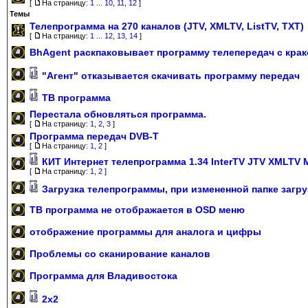
[
На страницу:
1
...
10
,
11
,
12
]
Темы
Телепрограмма на 270 каналов (JTV, XMLTV, ListTV, TXT)
[
На страницу:
1
...
12
,
13
,
14
]
BhAgent раскпаковывает программу телепередач с кра
"Агент" отказывается скачивать программу передач
ТВ программа
Перестала обновляться программа.
[
На страницу:
1
,
2
,
3
]
Программа передач DVB-T
[
На страницу:
1
,
2
]
КИТ Интернет телепрограмма 1.34 InterTV JTV XMLTV
[
На страницу:
1
,
2
]
Загрузка телепрограммы, при измененной папке загру
ТВ программа не отображается в OSD меню
отображение программы для аналога и цифры
Проблемы со сканирование каналов
Программа для Владивостока
2х2