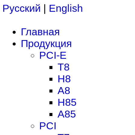
Русский
|
English
Главная
Продукция
PCI-E
T8
H8
A8
H85
A85
PCI