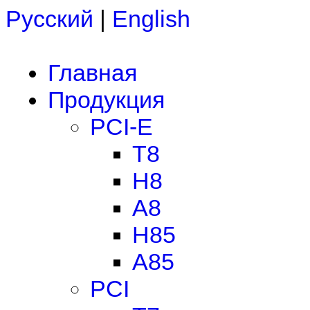
Русский
|
English
Главная
Продукция
PCI-E
T8
H8
A8
H85
A85
PCI