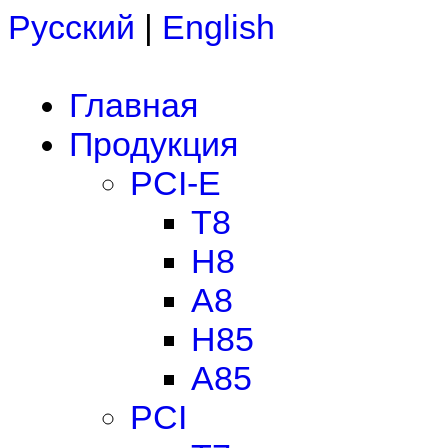
Русский
|
English
Главная
Продукция
PCI-E
T8
H8
A8
H85
A85
PCI