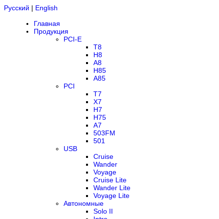
Русский
|
English
Главная
Продукция
PCI-E
T8
H8
A8
H85
A85
PCI
T7
X7
H7
H75
A7
503FM
501
USB
Cruise
Wander
Voyage
Cruise Lite
Wander Lite
Voyage Lite
Автономные
Solo II