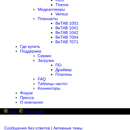
Intro
Theme
Медиаплееры
Ventus
Планшеты
BeTAB 1001
BeTAB 1041
BeTAB 1042
BeTAB 7004
BeTAB 7071
Где купить
Поддержка
Сервис
Загрузка
ПО
Драйвер
Плагины
FAQ
Таблицы частот
Коннекторы
Форум
Пресса
О компании
Вход
Регистрация
Сообщения без ответов
|
Активные темы