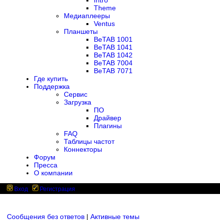
Intro
Theme
Медиаплееры
Ventus
Планшеты
BeTAB 1001
BeTAB 1041
BeTAB 1042
BeTAB 7004
BeTAB 7071
Где купить
Поддержка
Сервис
Загрузка
ПО
Драйвер
Плагины
FAQ
Таблицы частот
Коннекторы
Форум
Пресса
О компании
Вход
Регистрация
Сообщения без ответов
|
Активные темы