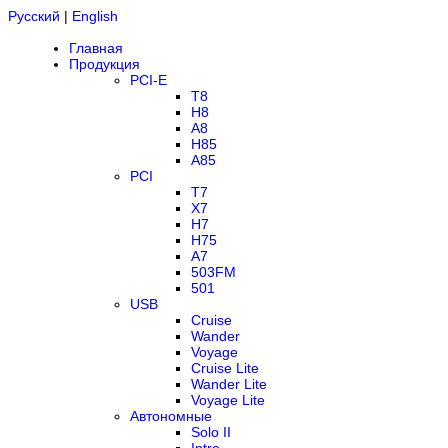
Русский
|
English
Главная
Продукция
PCI-E
T8
H8
A8
H85
A85
PCI
T7
X7
H7
H75
A7
503FM
501
USB
Cruise
Wander
Voyage
Cruise Lite
Wander Lite
Voyage Lite
Автономные
Solo II