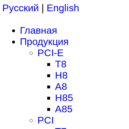
Русский
|
English
Главная
Продукция
PCI-E
T8
H8
A8
H85
A85
PCI