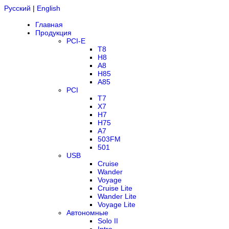
Русский
|
English
Главная
Продукция
PCI-E
T8
H8
A8
H85
A85
PCI
T7
X7
H7
H75
A7
503FM
501
USB
Cruise
Wander
Voyage
Cruise Lite
Wander Lite
Voyage Lite
Автономные
Solo II