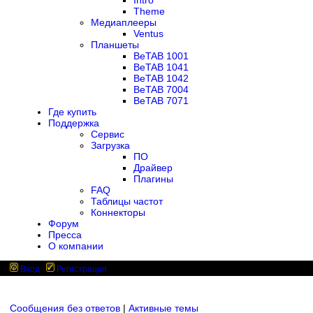
Intro
Theme
Медиаплееры
Ventus
Планшеты
BeTAB 1001
BeTAB 1041
BeTAB 1042
BeTAB 7004
BeTAB 7071
Где купить
Поддержка
Сервис
Загрузка
ПО
Драйвер
Плагины
FAQ
Таблицы частот
Коннекторы
Форум
Пресса
О компании
Вход
Регистрация
Сообщения без ответов
|
Активные темы