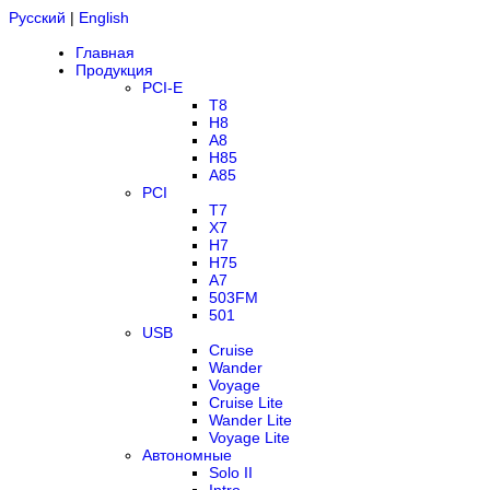
Русский
|
English
Главная
Продукция
PCI-E
T8
H8
A8
H85
A85
PCI
T7
X7
H7
H75
A7
503FM
501
USB
Cruise
Wander
Voyage
Cruise Lite
Wander Lite
Voyage Lite
Автономные
Solo II