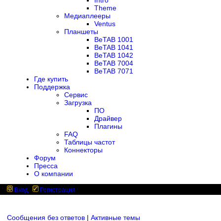
Intro
Theme
Медиаплееры
Ventus
Планшеты
BeTAB 1001
BeTAB 1041
BeTAB 1042
BeTAB 7004
BeTAB 7071
Где купить
Поддержка
Сервис
Загрузка
ПО
Драйвер
Плагины
FAQ
Таблицы частот
Коннекторы
Форум
Пресса
О компании
Вход
Регистрация
Сообщения без ответов
|
Активные темы