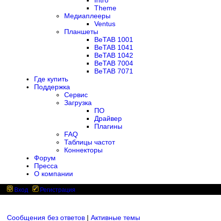
Intro
Theme
Медиаплееры
Ventus
Планшеты
BeTAB 1001
BeTAB 1041
BeTAB 1042
BeTAB 7004
BeTAB 7071
Где купить
Поддержка
Сервис
Загрузка
ПО
Драйвер
Плагины
FAQ
Таблицы частот
Коннекторы
Форум
Пресса
О компании
Вход
Регистрация
Сообщения без ответов
|
Активные темы