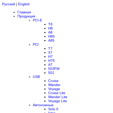
Русский
|
English
Главная
Продукция
PCI-E
T8
H8
A8
H85
A85
PCI
T7
X7
H7
H75
A7
503FM
501
USB
Cruise
Wander
Voyage
Cruise Lite
Wander Lite
Voyage Lite
Автономные
Solo II