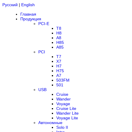
Русский
|
English
Главная
Продукция
PCI-E
T8
H8
A8
H85
A85
PCI
T7
X7
H7
H75
A7
503FM
501
USB
Cruise
Wander
Voyage
Cruise Lite
Wander Lite
Voyage Lite
Автономные
Solo II