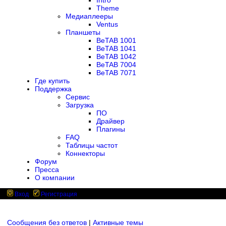
Intro
Theme
Медиаплееры
Ventus
Планшеты
BeTAB 1001
BeTAB 1041
BeTAB 1042
BeTAB 7004
BeTAB 7071
Где купить
Поддержка
Сервис
Загрузка
ПО
Драйвер
Плагины
FAQ
Таблицы частот
Коннекторы
Форум
Пресса
О компании
Вход
Регистрация
Сообщения без ответов
|
Активные темы