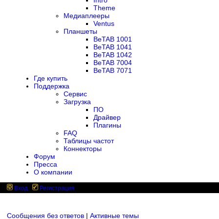
Intro
Theme
Медиаплееры
Ventus
Планшеты
BeTAB 1001
BeTAB 1041
BeTAB 1042
BeTAB 7004
BeTAB 7071
Где купить
Поддержка
Сервис
Загрузка
ПО
Драйвер
Плагины
FAQ
Таблицы частот
Коннекторы
Форум
Пресса
О компании
Вход
Регистрация
Сообщения без ответов
|
Активные темы