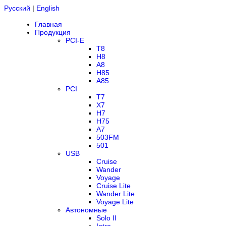
Русский
|
English
Главная
Продукция
PCI-E
T8
H8
A8
H85
A85
PCI
T7
X7
H7
H75
A7
503FM
501
USB
Cruise
Wander
Voyage
Cruise Lite
Wander Lite
Voyage Lite
Автономные
Solo II