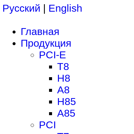
Русский
|
English
Главная
Продукция
PCI-E
T8
H8
A8
H85
A85
PCI