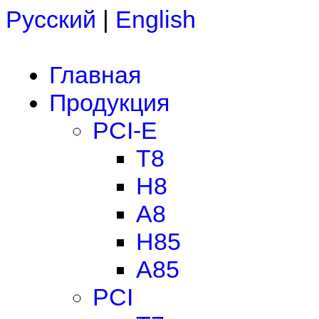
Русский
|
English
Главная
Продукция
PCI-E
T8
H8
A8
H85
A85
PCI