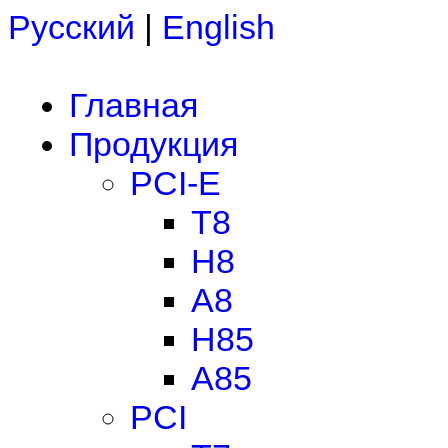
Русский
|
English
Главная
Продукция
PCI-E
T8
H8
A8
H85
A85
PCI