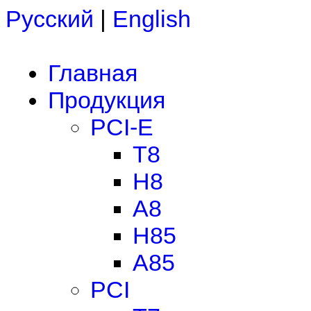
Русский
|
English
Главная
Продукция
PCI-E
T8
H8
A8
H85
A85
PCI