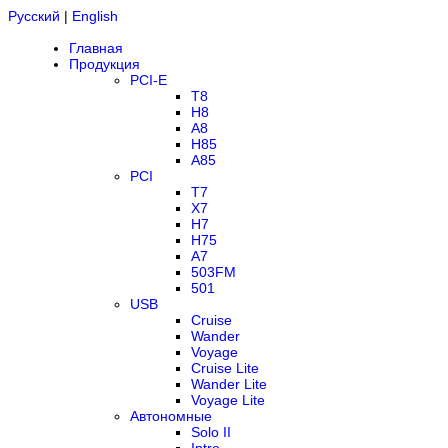
Русский
|
English
Главная
Продукция
PCI-E
T8
H8
A8
H85
A85
PCI
T7
X7
H7
H75
A7
503FM
501
USB
Cruise
Wander
Voyage
Cruise Lite
Wander Lite
Voyage Lite
Автономные
Solo II