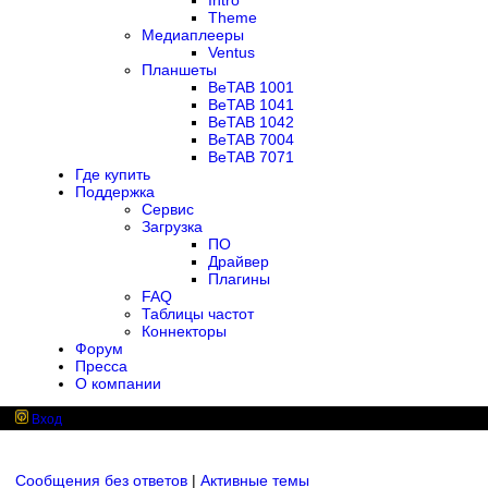
Intro
Theme
Медиаплееры
Ventus
Планшеты
BeTAB 1001
BeTAB 1041
BeTAB 1042
BeTAB 7004
BeTAB 7071
Где купить
Поддержка
Сервис
Загрузка
ПО
Драйвер
Плагины
FAQ
Таблицы частот
Коннекторы
Форум
Пресса
О компании
Вход
Сообщения без ответов
|
Активные темы