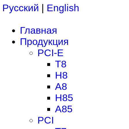
Русский
|
English
Главная
Продукция
PCI-E
T8
H8
A8
H85
A85
PCI