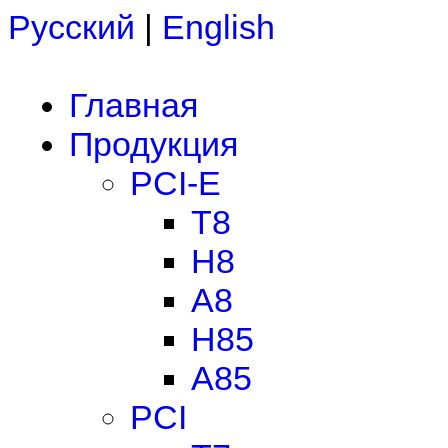
Русский
|
English
Главная
Продукция
PCI-E
T8
H8
A8
H85
A85
PCI