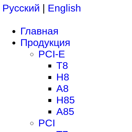
Русский
|
English
Главная
Продукция
PCI-E
T8
H8
A8
H85
A85
PCI