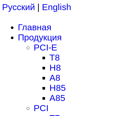
Русский
|
English
Главная
Продукция
PCI-E
T8
H8
A8
H85
A85
PCI