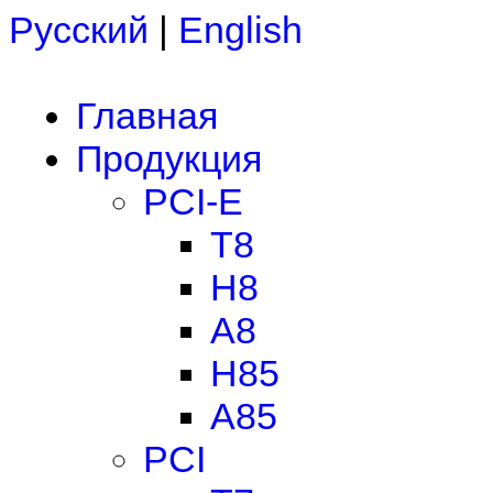
Русский
|
English
Главная
Продукция
PCI-E
T8
H8
A8
H85
A85
PCI