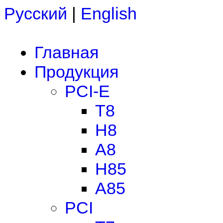
Русский
|
English
Главная
Продукция
PCI-E
T8
H8
A8
H85
A85
PCI