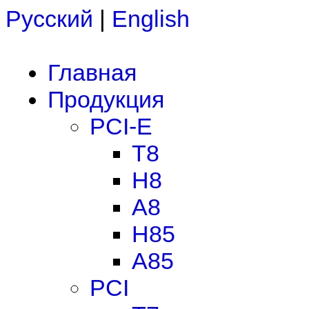
Русский
|
English
Главная
Продукция
PCI-E
T8
H8
A8
H85
A85
PCI