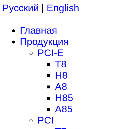
Русский
|
English
Главная
Продукция
PCI-E
T8
H8
A8
H85
A85
PCI