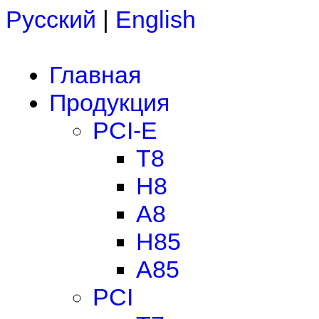
Русский
|
English
Главная
Продукция
PCI-E
T8
H8
A8
H85
A85
PCI