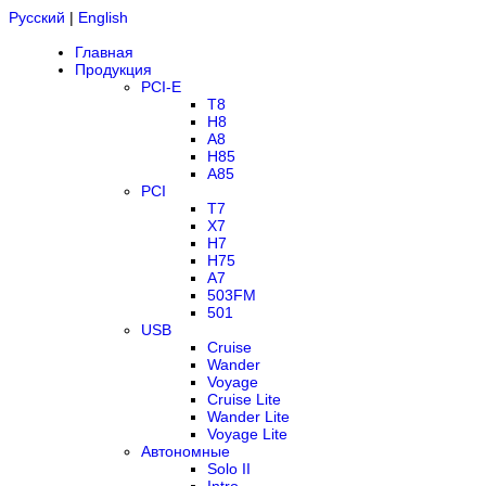
Русский
|
English
Главная
Продукция
PCI-E
T8
H8
A8
H85
A85
PCI
T7
X7
H7
H75
A7
503FM
501
USB
Cruise
Wander
Voyage
Cruise Lite
Wander Lite
Voyage Lite
Автономные
Solo II