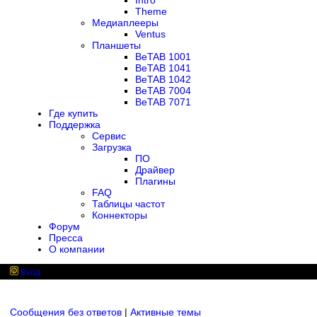
Intro
Theme
Медиаплееры
Ventus
Планшеты
BeTAB 1001
BeTAB 1041
BeTAB 1042
BeTAB 7004
BeTAB 7071
Где купить
Поддержка
Сервис
Загрузка
ПО
Драйвер
Плагины
FAQ
Таблицы частот
Коннекторы
Форум
Пресса
О компании
Вход
Сообщения без ответов
|
Активные темы