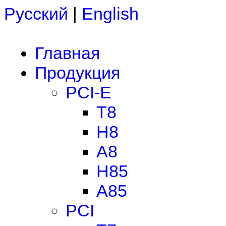
Русский
|
English
Главная
Продукция
PCI-E
T8
H8
A8
H85
A85
PCI