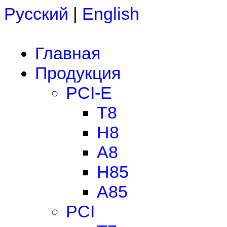
Русский
|
English
Главная
Продукция
PCI-E
T8
H8
A8
H85
A85
PCI