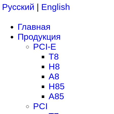
Русский
|
English
Главная
Продукция
PCI-E
T8
H8
A8
H85
A85
PCI