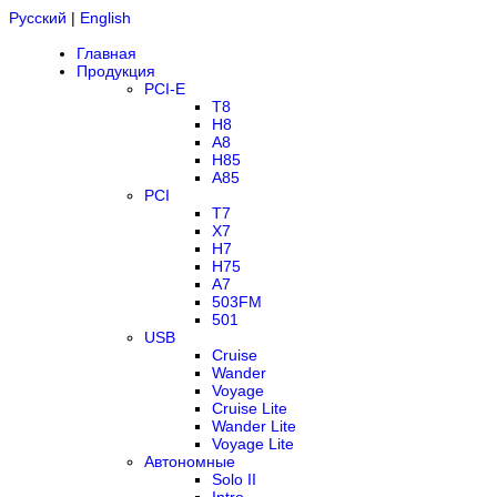
Русский
|
English
Главная
Продукция
PCI-E
T8
H8
A8
H85
A85
PCI
T7
X7
H7
H75
A7
503FM
501
USB
Cruise
Wander
Voyage
Cruise Lite
Wander Lite
Voyage Lite
Автономные
Solo II