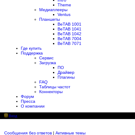
Intro
Theme
Медиаплееры
Ventus
Планшеты
BeTAB 1001
BeTAB 1041
BeTAB 1042
BeTAB 7004
BeTAB 7071
Где купить
Поддержка
Сервис
Загрузка
ПО
Драйвер
Плагины
FAQ
Таблицы частот
Коннекторы
Форум
Пресса
О компании
Вход
Сообщения без ответов
|
Активные темы