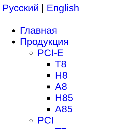
Русский
|
English
Главная
Продукция
PCI-E
T8
H8
A8
H85
A85
PCI